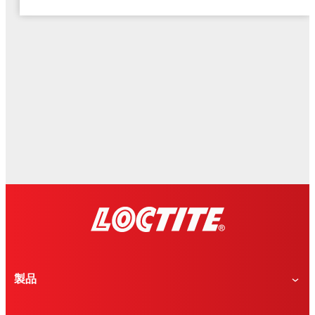
レトロ調のモザイクタイルトレー
ウッドブロックウォール
製品
磁石がくっつく実用的なマグネットボード
タイルを貼り合わせるだけ簡単プランターカバー
置くだけで映えるウッドブロックランプ