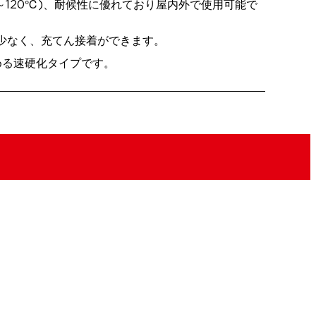
0～120℃)、耐候性に優れており屋内外で使用可能で
少なく、充てん接着ができます。
める速硬化タイプです。