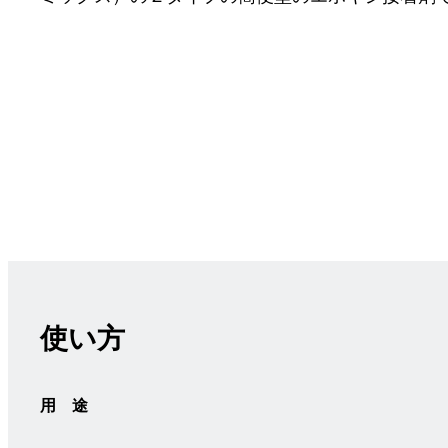
使い方
用 途