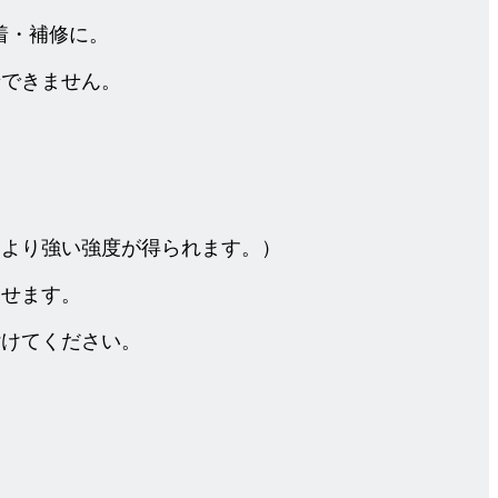
着・補修に。
着できません。
とより強い強度が得られます。）
させます。
付けてください。